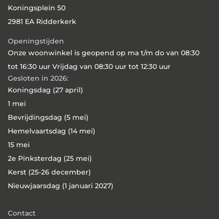
Koningsplein 50
in de wijken Lombardijen en Vreewijk. Op 9
2981 EA Ridderkerk
juli 2026 ondertekenden bestuurders van
beide corporaties de overeenkomst tot
Openingstijden
taakoverdracht.
Onze woonwinkel is geopend op ma t/m do van 08:30
tot 16:30 uur Vrijdag van 08:30 uur tot 12:30 uur
Gesloten in 2026:
Koningsdag (27 april)
1 mei
Bevrijdingsdag (5 mei)
Hemelvaartsdag (14 mei)
15 mei
2e Pinksterdag (25 mei)
Kerst (25-26 december)
Nieuwjaarsdag (1 januari 2027)
Contact