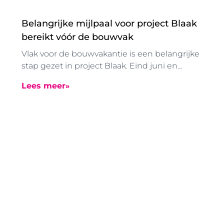
Belangrijke mijlpaal voor project Blaak
bereikt vóór de bouwvak
Vlak voor de bouwvakantie is een belangrijke
stap gezet in project Blaak. Eind juni en
begin juli zijn de in de grondgevormde
Lees meer
boorpalen aangebracht. Dankzij deze
speciale manier van funderen konden deze
werkzaamheden zonder uitzonderlijke
trillingen worden uitgevoerd.