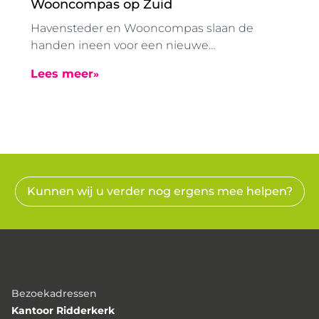
Wooncompas op Zuid
Havensteder en Wooncompas slaan de
handen ineen voor een nieuwe
samenwerking op Rotterdam-Zuid.
Lees meer
Voornaamste doel: het borgen van de
volkshuisvestelijke opgave die
woningcorporaties hebben. De
samenwerking bestaat uit de overdracht van
ongeveer 1000 woningen van Havensteder,
inclusief leningen, aan Wooncompas.
Wooncompas is een middelgrote corporatie
Kunnen wij u verder nog ergens mee helpen?
met woningen in Ridderkerk, Barendrecht,
Albrandswaard en andere delen van
Rotterdam. Wooncompas wil graag bijdragen
aan wonen in Rotterdam-Zuid, in buurten
dichtbij de wijken waarin Wooncompas al
aanwezig is. Met de aankoop van de
Bezoekadressen
woningen van Havensteder wordt
Kantoor Ridderkerk
Wooncompas ook actief op Rotterdam-Zuid,