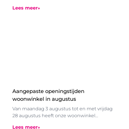
begin juli zijn de in de grondgevormde
Lees meer
boorpalen aangebracht. Dankzij deze
speciale manier van funderen konden deze
werkzaamheden zonder uitzonderlijke
trillingen worden uitgevoerd.
Aangepaste openingstijden
woonwinkel in augustus
Van maandag 3 augustus tot en met vrijdag
28 augustus heeft onze woonwinkel
vanwege de zomervakantie aangepaste
Lees meer