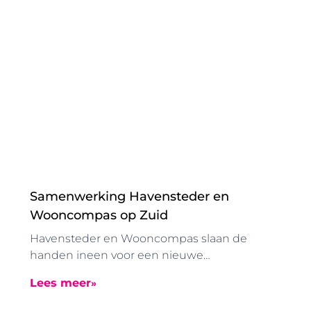
openingstijden. De woonwinkel is in deze
periode geopend van 08.30 tot 12.30 uur.
Samenwerking Havensteder en
Wooncompas op Zuid
Havensteder en Wooncompas slaan de
handen ineen voor een nieuwe
samenwerking op Rotterdam-Zuid.
Lees meer
Voornaamste doel: het borgen van de
volkshuisvestelijke opgave die