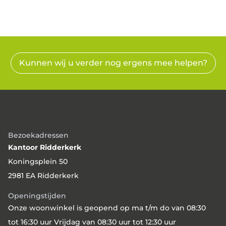
woningcorporaties hebben. De
samenwerking bestaat uit de overdracht van
ongeveer 1000 woningen van Havensteder,
inclusief leningen, aan Wooncompas.
Wooncompas is een middelgrote corporatie
Kunnen wij u verder nog ergens mee helpen?
met woningen in Ridderkerk, Barendrecht,
Albrandswaard en andere delen van
Rotterdam. Wooncompas wil graag bijdragen
aan wonen in Rotterdam-Zuid, in buurten
dichtbij de wijken waarin Wooncompas al
aanwezig is. Met de aankoop van de
Bezoekadressen
woningen van Havensteder wordt
Kantoor Ridderkerk
Wooncompas ook actief op Rotterdam-Zuid,
Koningsplein 50
in de wijken Lombardijen en Vreewijk. Op 9
2981 EA Ridderkerk
juli 2026 ondertekenden bestuurders van
beide corporaties de overeenkomst tot
Openingstijden
taakoverdracht.
Onze woonwinkel is geopend op ma t/m do van 08:30
tot 16:30 uur Vrijdag van 08:30 uur tot 12:30 uur