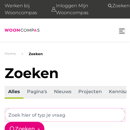
Werken bij
Inloggen Mijn
Zoeken
Wooncompas
Wooncompas
Home
Zoeken
Zoeken
Alles
Pagina's
Nieuws
Projecten
Kennisar
Zoeken