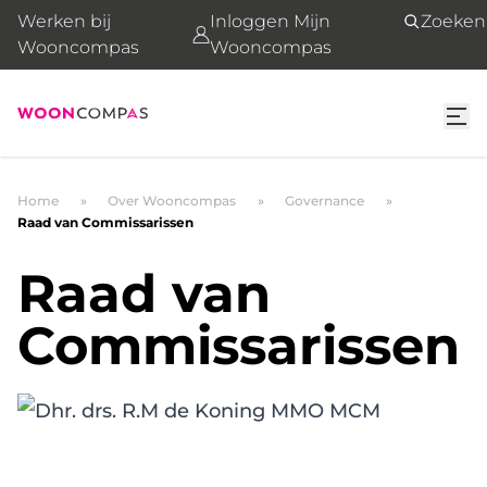
Werken bij
Inloggen Mijn
Zoeken
Wooncompas
Wooncompas
Home
Over Wooncompas
Governance
Raad van Commissarissen
Raad van
Commissarissen